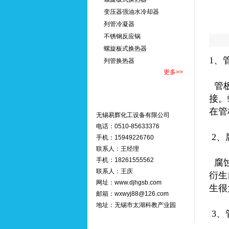
变压器强油水冷却器
列管冷凝器
不锈钢反应锅
螺旋板式换热器
1、
列管换热器
更多>>
管板
接。
在管
无锡易辉化工设备有限公司
电话：0510-85633376
2、
手机：15949226760
联系人：王经理
手机：18261555562
腐蚀
联系人：王庆
衍生
网址：
www.djhgsb.com
生很
邮箱：wxwyj88@126.com
地址：无锡市太湖科教产业园
3、