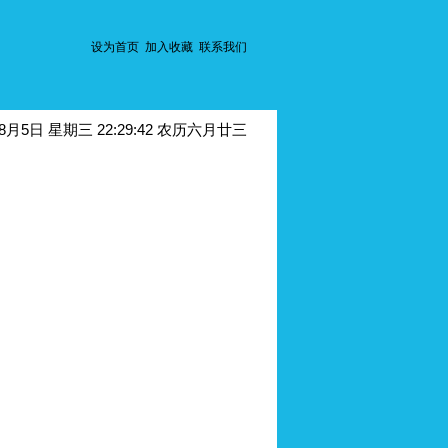
设为首页
加入收藏
联系我们
年8月5日 星期三 22:29:42 农历六月廿三
会螺旋板换热器的管板失效