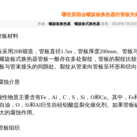
哪些原因会螺旋板换热器的管板失
作者：
螺旋板换热器
、
螺旋板式换热器
发布：2019年7月15日
管板材料
采用20R锻造，管板直径1.5m，管板厚度200mm。管
螺旋板式换热器管板一般存在多处裂纹，管板的裂纹比较
板与管束接头的间隙处。裂纹从管束向管板呈环形和径向
腐蚀介质
性物质主要含有Fe，Al，C，S，Si，O和Cu。其中，Fe
自油，O，Si和Al衍生自硅铝酸盐裂化催化剂。如果管
大的腐蚀作用。
管板组织