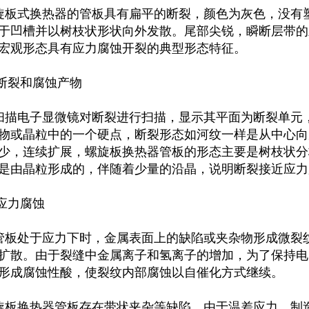
板式换热器的管板具有扁平的断裂，颜色为灰色，没有
于凹槽并以树枝状形状向外发散。尾部尖锐，瞬断层带的
宏观形态具有应力腐蚀开裂的典型形态特征。
断裂和腐蚀产物
描电子显微镜对断裂进行扫描，显示其平面为断裂单元
物或晶粒中的一个硬点，断裂形态如河纹一样是从中心向
少，连续扩展，螺旋板换热器管板的形态主要是树枝状分
是由晶粒形成的，伴随着少量的沿晶，说明断裂接近应力
应力腐蚀
板处于应力下时，金属表面上的缺陷或夹杂物形成微裂
扩散。由于裂缝中金属离子和氢离子的增加，为了保持电
形成腐蚀性酸，使裂纹内部腐蚀以自催化方式继续。
板换热器管板存在带状夹杂等缺陷。由于温差应力、制