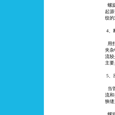
螺旋
起源
纹的
4、
用扫
夹杂
流较
主要
5、
当管
流和
狭缝
螺旋