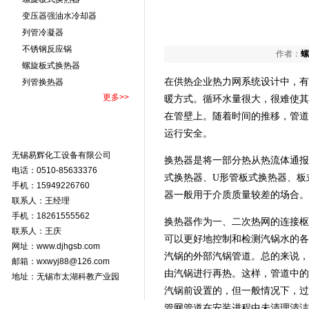
变压器强油水冷却器
列管冷凝器
不锈钢反应锅
作者：
螺
螺旋板式换热器
在供热企业热力网系统设计中，有
列管换热器
更多>>
暖方式。循环水量很大，很难使其
在管壁上。随着时间的推移，管道
运行安全。
无锡易辉化工设备有限公司
换热器是将一部分热从热流体通报
电话：0510-85633376
式换热器、U形管板式换热器、板
手机：15949226760
器一般用于介质质量较差的场合。
联系人：王经理
手机：18261555562
换热器作为一、二次热网的连接枢
联系人：王庆
可以更好地控制和检测汽锅水的各
网址：
www.djhgsb.com
汽锅的外部汽锅管道。总的来说，
邮箱：wxwyj88@126.com
由汽锅进行再热。这样，管道中的
地址：无锡市太湖科教产业园
汽锅前设置的，但一般情况下，过
管网管道在安装进程中未清理清洁